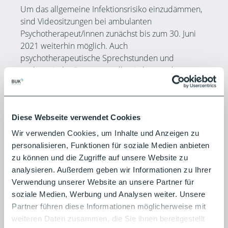
Um das allgemeine Infektionsrisiko einzudämmen,
sind Videositzungen bei ambulanten
Psychotherapeut/innen zunächst bis zum 30. Juni
2021 weiterhin möglich. Auch
psychotherapeutische Sprechstunden und
probatorische Sitzungen sollen in begründeten
Fällen per Video stattfinden dürfen.
Auch stationäre Aufenthalte in Kliniken sind unter
Einhaltung der Corona-Regelungen möglich. Welche
Diese Webseite verwendet Cookies
Auflagen es für Klinik, Reha und Co. gibt, erfahren
Wir verwenden Cookies, um Inhalte und Anzeigen zu
Sie selbstverständlich bei uns.
personalisieren, Funktionen für soziale Medien anbieten
zu können und die Zugriffe auf unsere Website zu
Wenn Sie zu den Corona-Sonderregelungen Fragen
analysieren. Außerdem geben wir Informationen zu Ihrer
haben oder einfach kurzfristige Unterstützung
Verwendung unserer Website an unsere Partner für
benötigen, können Sie sich jederzeit an uns
soziale Medien, Werbung und Analysen weiter. Unsere
wenden. Mitarbeitende unserer
Partner führen diese Informationen möglicherweise mit
Kundenunternehmen können einen
weiteren Daten zusammen, die Sie ihnen bereitgestellt
Beratungswunsch direkt an
beratung-eap@
buk-