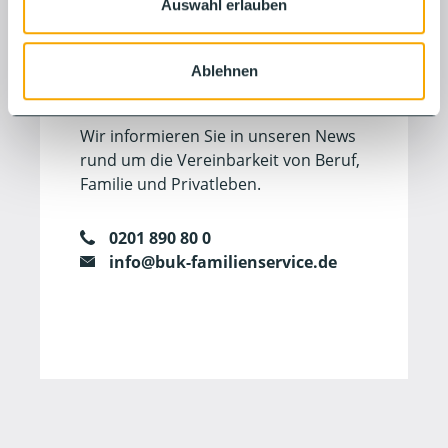
Auswahl erlauben
geweckt?
Wir freuen uns über Ihre
Ablehnen
Kontaktaufnahme.
Wir informieren Sie in unseren News
rund um die Vereinbarkeit von Beruf,
Familie und Privatleben.
0201 890 80 0
info@buk-familienservice.de