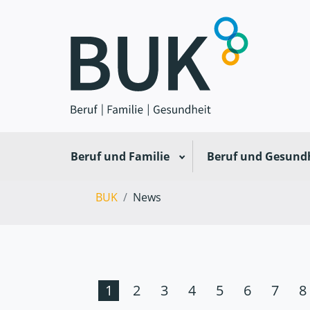
Beruf und Familie
Beruf und Gesund
BUK
News
1
2
3
4
5
6
7
8