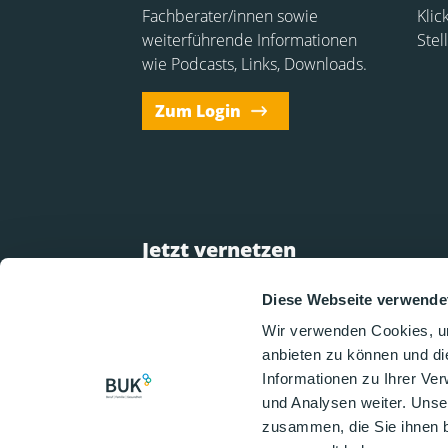
Fachberater/innen sowie
Klic
weiterführende Informationen
Stel
wie Podcasts, Links, Downloads.
Zum Login
Jetzt vernetzen
Diese Webseite verwende
Vernetzen Sie sich mit uns und bleiben Sie
auch über Social Media über Neuigkeiten
Wir verwenden Cookies, um
informiert:
anbieten zu können und di
Informationen zu Ihrer Ve
und Analysen weiter. Unse
zusammen, die Sie ihnen b