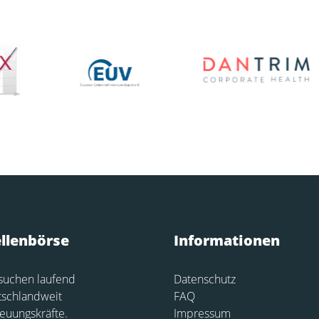
ellenbörse
Informationen
suchen laufend
Datenschutz
tschlandweit
FAQ
euungskräfte.
Impressum