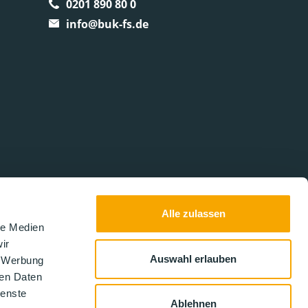
0201 890 80 0
info@buk-fs.de
Alle zulassen
le Medien
ir
Auswahl erlauben
, Werbung
ren Daten
ienste
Ablehnen