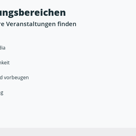
tungsbereichen
re Veranstaltungen finden
dia
mkeit
nd vorbeugen
ng