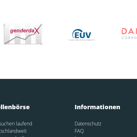
ellenbörse
Informationen
suchen laufend
Datenschutz
tschlandweit
FAQ