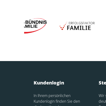
Kundenlogin
St
In Ihrem persönlichen
Wir 
Kundenlogin finden Sie den
deu