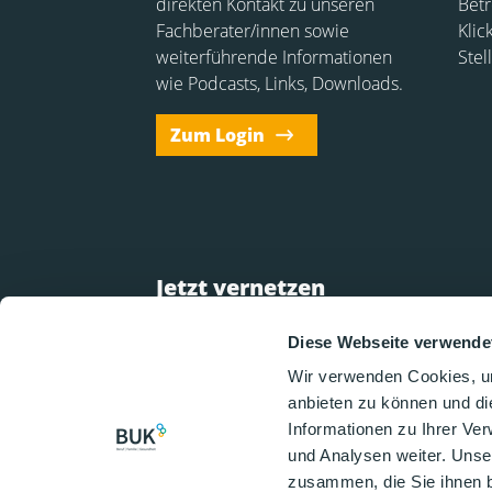
direkten Kontakt zu unseren
Betr
Fachberater/innen sowie
Klic
weiterführende Informationen
Stel
wie Podcasts, Links, Downloads.
Zum Login
Jetzt vernetzen
Diese Webseite verwende
Vernetzen Sie sich mit uns und bleiben Sie
auch über Social Media über Neuigkeiten
Wir verwenden Cookies, um
informiert:
anbieten zu können und di
Informationen zu Ihrer Ve
und Analysen weiter. Unse
zusammen, die Sie ihnen b