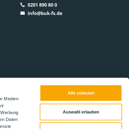
0201 890 80 0
info@buk-fs.de
Alle zulassen
le Medien
ir
Auswahl erlauben
, Werbung
ren Daten
ienste